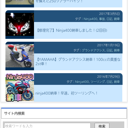
を備えた250ツアラーバイク！
2017年3月5日
タグ：
Ninja400
,
事故
,
日記
,
納車
【修理完了】Ninja400納車しました！(2回目)
2017年1月19日
タグ：
グランドアクシス
,
日記
,
納車
【YAMAHA】グランドアクシス納車！100ccの貴重な
2st車！
2016年7月29日
タグ：
Ninja400
,
ツーリング
,
日記
,
納車
ninja400納車！早速、初ツーリングへ！
サイト内検索