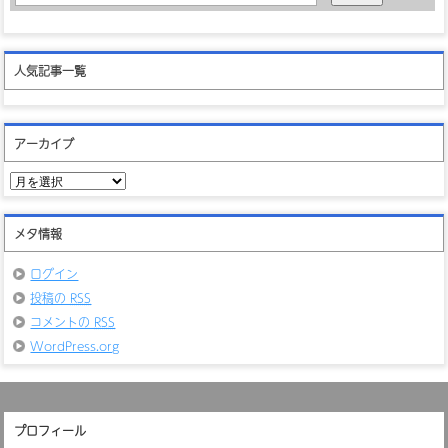
人気記事一覧
アーカイブ
ア
ー
カ
イ
メタ情報
ブ
ログイン
投稿の
RSS
コメントの
RSS
WordPress.org
プロフィール