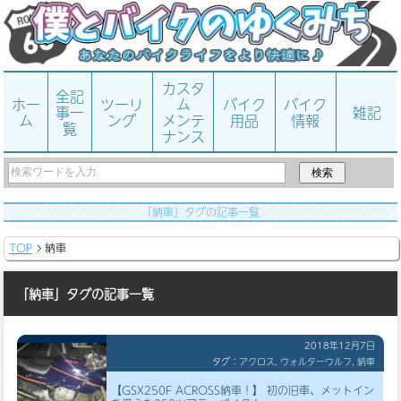
カスタ
全記
ホー
ツーリ
ム
バイク
バイク
事一
雑記
ム
ング
メンテ
用品
情報
覧
ナンス
「納車」タグの記事一覧
TOP
納車
「納車」タグの記事一覧
2018年12月7日
タグ：
アクロス
,
ウォルターウルフ
,
納車
【GSX250F ACROSS納車！】 初の旧車、メットイン