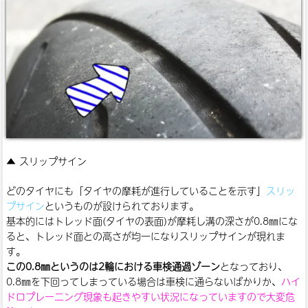
▲ スリップサイン
どのタイヤにも「タイヤの摩耗が進行していることを示す」
スリッ
プサイン
というものが設けられております。
基本的にはトレッド面(タイヤの表面)が摩耗し溝の深さが0.8㎜にな
ると、トレッド面との高さが均一になりスリップサインが現れま
す。
この0.8㎜というのは2輪における車検通過ゾーン
となっており、
0.8㎜を下回ってしまっている場合は車検に通らないばかりか、
ハイ
ドロプレーニング現象も起きやすい状況になっていますので大変危