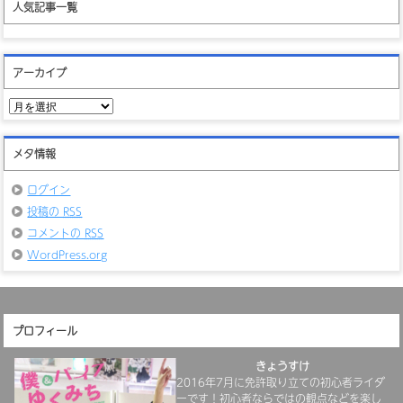
人気記事一覧
アーカイブ
ア
ー
カ
イ
メタ情報
ブ
ログイン
投稿の
RSS
コメントの
RSS
WordPress.org
プロフィール
きょうすけ
2016年7月に免許取り立ての初心者ライダ
ーです！初心者ならではの観点などを楽し