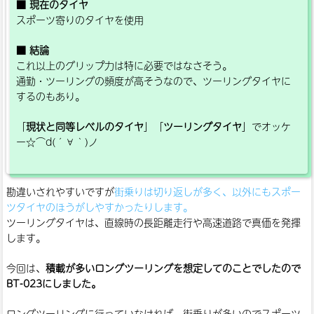
■ 現在のタイヤ
スポーツ寄りのタイヤを使用
■ 結論
これ以上のグリップ力は特に必要ではなさそう。
通勤・ツーリングの頻度が高そうなので、ツーリングタイヤに
するのもあり。
「
現状と同等レベルのタイヤ
」「
ツーリングタイヤ
」でオッケ
ー☆⌒d(´∀｀)ノ
勘違いされやすいですが
街乗りは切り返しが多く、以外にもスポー
ツタイヤのほうがしやすかったりします。
ツーリングタイヤは、直線時の長距離走行や高速道路で真価を発揮
します。
今回は、
積載が多いロングツーリングを想定してのことでしたので
BT-023にしました。
ロングツーリングに行っていなければ、街乗りが多いのでスポーツ