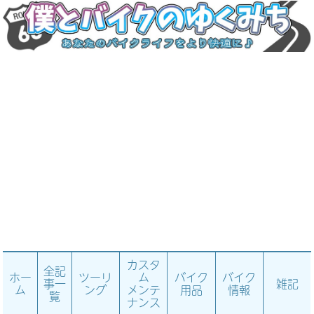
カスタ
全記
ホー
ツーリ
ム
バイク
バイク
事一
雑記
ム
ング
メンテ
用品
情報
覧
ナンス