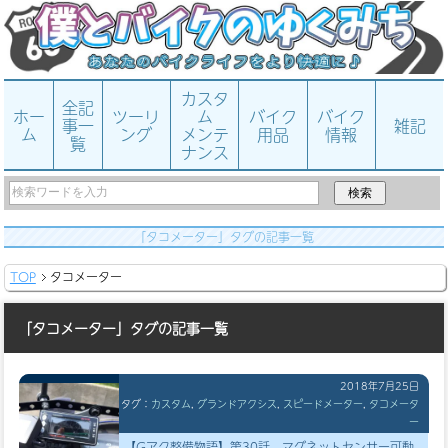
カスタ
全記
ホー
ツーリ
ム
バイク
バイク
事一
雑記
ム
ング
メンテ
用品
情報
覧
ナンス
「タコメーター」タグの記事一覧
TOP
タコメーター
「タコメーター」タグの記事一覧
2018年7月25日
タグ：
カスタム
,
グランドアクシス
,
スピードメーター
,
タコメータ
ー
【Gアク整備物語】第30話。マグネットセンサー可動