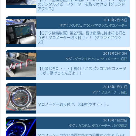
のデジタルスピードメーターを取り付ける【グランド
アクシス】
2018年7月15日
タグ：
カスタム
,
グランドアクシス
,
タコメーター
【Gアク整備物語】第27話。長き宿縁に終止符を打と
うぞ！タコメーター取り付けェ！【グランドアクシ
ス】
2018年2月13日
タグ：
グランドアクシス
,
タコメーター
,
日記
【万策尽きた・・・】動け！このポンコツ(タコメータ
ー)が！動けってんだよ！！
2018年1月31日
タグ：
タコメーター
,
日記
タコメーター取り付け、苦戦中です・・・。
2018年1月22日
タグ：
カスタム
,
タコメーター
,
バイク用品
タコメーターのない車両に後付で設置する方法【バイ