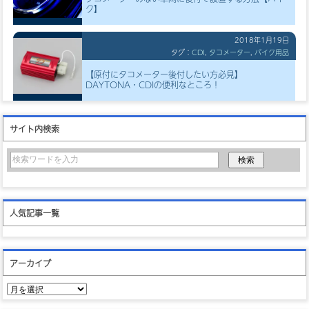
ク】
2018年1月19日
タグ：
CDI
,
タコメーター
,
バイク用品
【原付にタコメーター後付したい方必見】
DAYTONA・CDIの便利なところ！
サイト内検索
人気記事一覧
アーカイブ
ア
ー