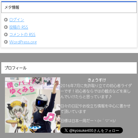
カ
イ
メタ情報
ブ
ログイン
投稿の
RSS
コメントの
RSS
WordPress.org
プロフィール
きょうすけ
2016年7月に免許取り立ての初心者ライダ
ーです！初心者ならではの観点などを楽し
んでいけたらと思っています♪
日々の日記やお役立ち情報を中心に書かせ
て頂いています
目標は日本一周だーヽ(=´▽`=)ﾉ