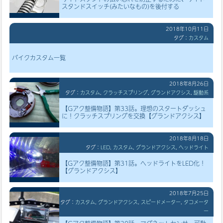
スタンドスイッチ(みたいなもの)を後付する
2018年10月11日
タグ：
カスタム
バイクカスタム一覧
2018年8月26日
タグ：
カスタム
,
クラッチスプリング
,
グランドアクシス
,
駆動系
【Gアク整備物語】第33話。理想のスタートダッシュ
に！クラッチスプリングを交換【グランドアクシス】
2018年8月18日
タグ：
LED
,
カスタム
,
グランドアクシス
,
ヘッドライト
【Gアク整備物語】第31話。ヘッドライトをLED化！
【グランドアクシス】
2018年7月25日
タグ：
カスタム
,
グランドアクシス
,
スピードメーター
,
タコメータ
ー