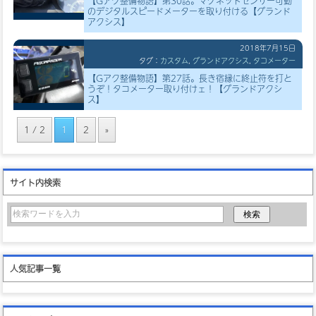
【Gアク整備物語】第30話。マグネットセンサー可動
のデジタルスピードメーターを取り付ける【グランド
アクシス】
2018年7月15日
タグ：
カスタム
,
グランドアクシス
,
タコメーター
【Gアク整備物語】第27話。長き宿縁に終止符を打と
うぞ！タコメーター取り付けェ！【グランドアクシ
ス】
1 / 2
1
2
»
サイト内検索
人気記事一覧