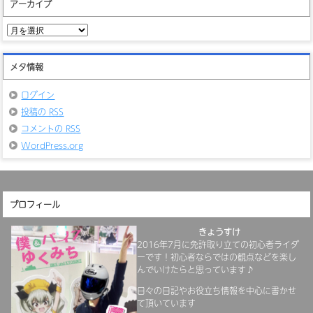
アーカイブ
ア
ー
カ
イ
メタ情報
ブ
ログイン
投稿の
RSS
コメントの
RSS
WordPress.org
プロフィール
きょうすけ
2016年7月に免許取り立ての初心者ライダ
ーです！初心者ならではの観点などを楽し
んでいけたらと思っています♪
日々の日記やお役立ち情報を中心に書かせ
て頂いています