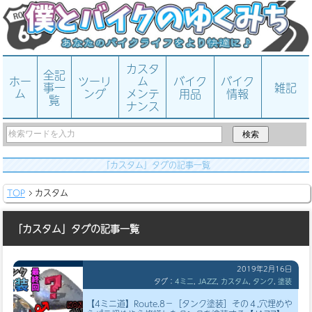
カスタ
全記
ホー
ツーリ
ム
バイク
バイク
事一
雑記
ム
ング
メンテ
用品
情報
覧
ナンス
「カスタム」タグの記事一覧
TOP
カスタム
「カスタム」タグの記事一覧
2019年2月16日
タグ：
4ミニ
,
JAZZ
,
カスタム
,
タンク
,
塗装
【4ミニ道】Route.8－［タンク塗装］その４,穴埋めや