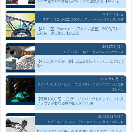
らパテ埋めやら修繕したタンクを塗装する【JAZZ】
2019年2月9日
タグ：
4ミニ
,
JAZZ
,
カスタム
,
フレーム
,
メンテナンス
,
塗装
【4ミニ道】Route.4－［フレーム塗装］その3,フレー
ム塗装－遂に終結【JAZZ】
2019年2月9日
タグ：
4ミニ
,
JAZZ
,
カスタム
,
メンテナンス
【4ミニ道 全記事一覧】JAZZをレストアし、たびにで
る…
2018年12月8日
タグ：
ACC
,
LED
,
LEDテープ
,
カスタム
,
グランドアクシス
,
電源
取り出し
【予算1000円】LEDテープでバイクをキレイにドレス
アップ♪必要な道具や取り付け手順
2018年11月26日
タグ：
LED
,
カスタム
,
グランドアクシス
,
サイドスタンド
サイドスタンドの払い忘れを防止するために、サイド