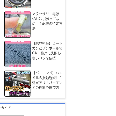
アクセサリー電源
(ACC電源)ってな
に！？配線の特定方
法
【結晶塗装】ヒート
ガンとダンボールで
OK！絶対に失敗し
ないコツを伝授
【バーエンド】ハン
ドルの振動軽減にも
効果アリ！バーエン
ドの役割や選び方
ーカイブ