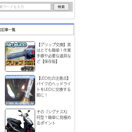
気記事一覧
【グリップ交換】実
はとても簡単！作業
手順や必要な道具な
ど【保存版】
【LED化の注意点】
バイクのヘッドライ
トをLEDに交換する
前に！
その「シグナスX」
何型？簡単に見極め
るポイント