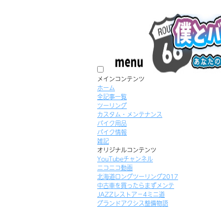
メインコンテンツ
ホーム
全記事一覧
ツーリング
カスタム・メンテナンス
バイク用品
バイク情報
雑記
オリジナルコンテンツ
YouTubeチャンネル
ニコニコ動画
北海道ロングツーリング2017
中古車を買ったらまずメンテ
JAZZレストア－4ミニ道
グランドアクシス整備物語