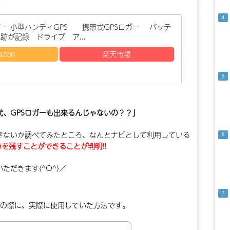
ガー 小型ハンディGPS 携帯式GPSロガー バッテ
跡が記録 ドライブ ア...
azon
楽天市場
、GPSロガーも出来るんじゃないの？？」
きないか調べてみたところ、なんとナビとして利用している
を残すことができることが判明!!
だきます(^O^)／
」の際に、実際に使用していた方法です。