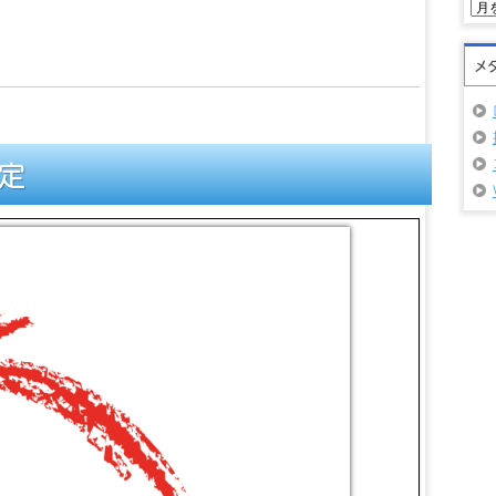
ア
ー
カ
イ
メ
ブ
設定