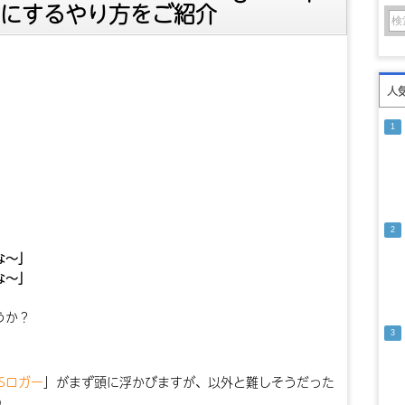
りにするやり方をご紹介
人
な～」
な～」
うか？
PSロガー
」がまず頭に浮かびますが、以外と難しそうだった
)