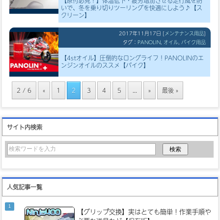
【原付必見！】体温低下・疲労増加させる走行風を防
いで、冬を乗り切りツーリングを快適にしよう♪【ス
クリーン】
2017年11月17日
[
メンテナンス用品
]
タグ：
PANOLIN
,
オイル
,
バイク用品
【4stオイル】圧倒的なロングライフ！PANOLINのエ
ンジンオイルのススメ【バイク】
2 / 6
«
1
2
3
4
5
...
»
最後 »
サイト内検索
人気記事一覧
【グリップ交換】実はとても簡単！作業手順や