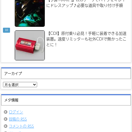
にドレスアップ♪必要な道具や取り付け手順
【CDI】原付乗り必見！手軽に装着できる加速
装置。速度リミッターも社外CDIで無かったこ
とに！
アーカイブ
ア
ー
カ
イ
メタ情報
ブ
ログイン
投稿の
RSS
コメントの
RSS