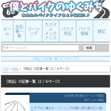
カスタ
全記
ホー
ツーリ
ム
バイク
バイク
事一
雑記
ム
ング
メンテ
用品
情報
覧
ナンス
「用品」の記事一覧（2 / 6ページ）
TOP
用品
「用品」の記事一覧（2 / 6ページ）
「用品」の記事一覧（2 / 6ページ）
2018年1月18日
[
ツーリング用品
]
タグ：
バイク用品
トラブルに備えよ！ツーリングの際に持ち運びたい道