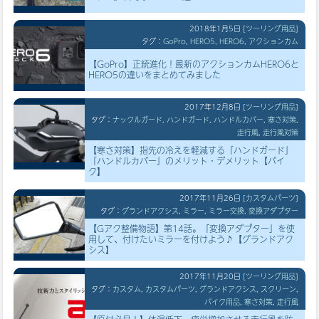
2018年1月5日
[
ツーリング用品
]
タグ：
GoPro
,
HERO5
,
HERO6
,
アクションカム
【GoPro】正統進化！最新のアクションカムHERO6と
HERO5の違いをまとめてみました
2017年12月8日
[
ツーリング用品
]
タグ：
ナックルガード
,
ハンドガード
,
ハンドルカバー
,
寒さ対策
,
走行風
,
走行風対策
【寒さ対策】指先の冷えを軽減する「ハンドガード」
「ハンドルカバー」のメリット・デメリット【バイ
ク】
2017年11月26日
[
カスタムパーツ
]
タグ：
グランドアクシス
,
ミラー
,
ミラー交換
,
変換アダプター
【Gアク整備物語】第14話。「変換アダプター」を使
用して、付けたいミラーを付けよう♪【グランドアク
シス】
2017年11月20日
[
ツーリング用品
]
タグ：
カスタム
,
カスタムパーツ
,
グランドアクシス
,
スクリーン
,
バイク用品
,
寒さ対策
,
走行風