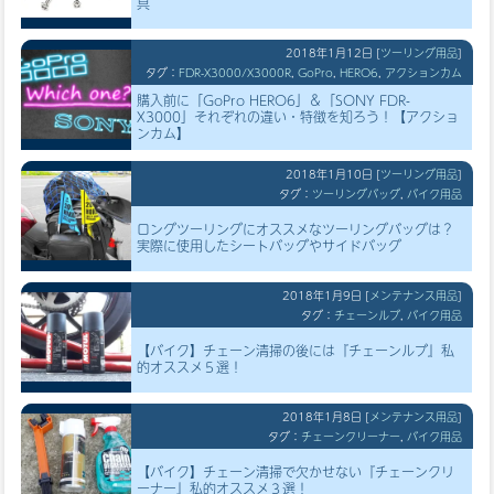
具
2018年1月12日
[
ツーリング用品
]
タグ：
FDR-X3000/X3000R
,
GoPro
,
HERO6
,
アクションカム
購入前に「GoPro HERO6」＆「SONY FDR-
X3000」それぞれの違い・特徴を知ろう！【アクショ
ンカム】
2018年1月10日
[
ツーリング用品
]
タグ：
ツーリングバッグ
,
バイク用品
ロングツーリングにオススメなツーリングバッグは？
実際に使用したシートバッグやサイドバッグ
2018年1月9日
[
メンテナンス用品
]
タグ：
チェーンルブ
,
バイク用品
【バイク】チェーン清掃の後には『チェーンルブ』私
的オススメ５選！
2018年1月8日
[
メンテナンス用品
]
タグ：
チェーンクリーナー
,
バイク用品
【バイク】チェーン清掃で欠かせない『チェーンクリ
ーナー』私的オススメ３選！